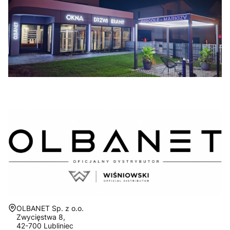
Adres:
OLBANET Sp. z o.o.
Zwycięstwa 8,
42-700 Lubliniec