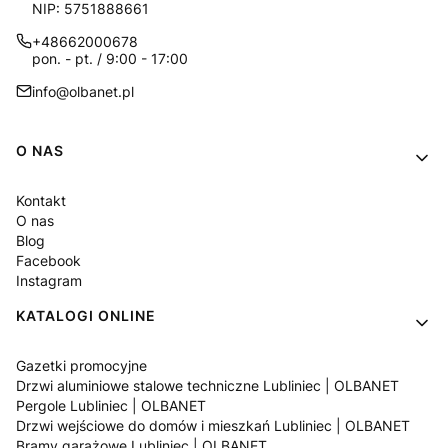
NIP: 5751888661
+48662000678
pon. - pt. / 9:00 - 17:00
info@olbanet.pl
Linki w stopce
O NAS
Kontakt
O nas
Blog
Facebook
Instagram
KATALOGI ONLINE
Gazetki promocyjne
Drzwi aluminiowe stalowe techniczne Lubliniec | OLBANET
Pergole Lubliniec | OLBANET
Drzwi wejściowe do domów i mieszkań Lubliniec | OLBANET
Bramy garażowe Lubliniec | OLBANET