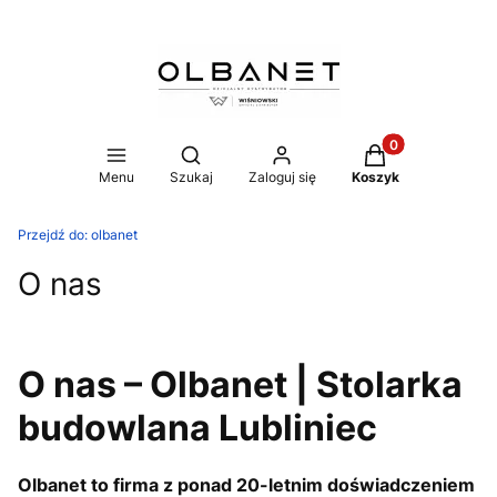
Produkty w koszy
Otwórz wyszukiwarkę
Menu
Szukaj
Zaloguj się
Koszyk
Przejdź do:
olbanet
O nas
O nas – Olbanet | Stolarka
budowlana Lubliniec
Olbanet to firma z ponad 20-letnim doświadczeniem