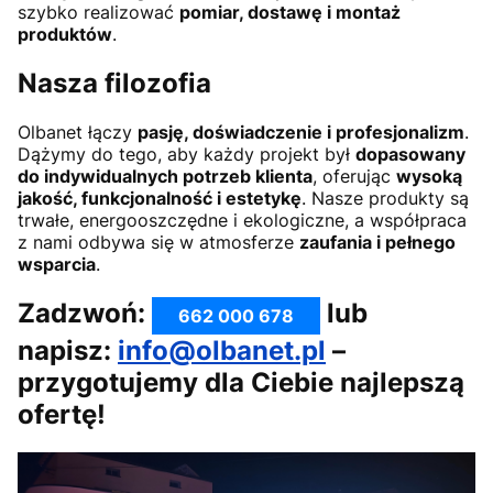
szybko realizować
pomiar, dostawę i montaż
produktów
.
Nasza filozofia
Olbanet łączy
pasję, doświadczenie i profesjonalizm
.
Dążymy do tego, aby każdy projekt był
dopasowany
do indywidualnych potrzeb klienta
, oferując
wysoką
jakość, funkcjonalność i estetykę
. Nasze produkty są
trwałe, energooszczędne i ekologiczne, a współpraca
z nami odbywa się w atmosferze
zaufania i pełnego
wsparcia
.
Zadzwoń:
lub
662 000 678
napisz:
info@olbanet.pl
–
przygotujemy dla Ciebie najlepszą
ofertę!