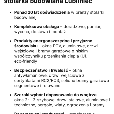
stolarka budowlana Lubliniec
Ponad 20 lat doświadczenia
w branży stolarki
budowlanej
Kompleksowa obsługa
– doradztwo, pomiar,
wycena, dostawa i montaż
Produkty energooszczędne i przyjazne
środowisku
– okna PCV, aluminiowe, drzwi
wejściowe i bramy garażowe o niskim
współczynniku przenikania ciepła (U),
eco‑friendly
Bezpieczeństwo i trwałość
– okna
antywłamaniowe, drzwi wejściowe z
certyfikatami RC2/RC3, solidne bramy garażowe
segmentowe i rolowane
Szeroki wybór i dopasowanie do wnętrza
–
okna 2- i 3-szybowe, drzwi stalowe, aluminiowe i
techniczne, pergole, wiaty, ogrodzenia i bramy
Renomowani producenci
– współpraca z